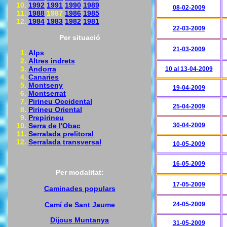
1992
1991
1990
1989
08-02-2009
1988
1987
1986
1985
1984
1983
1982
1981
22-03-2009
Per situació
21-03-2009
Alps
Altres indrets
Andorra
10 al 13-04-2009
Canaries
Montseny
19-04-2009
Montserrat
Pirineu Occidental
25-04-2009
Pirineu Oriental
Prepirineu
Serra de l'Obac
30-04-2009
Serralada prelitoral
Serralada transversal
10-05-2009
16-05-2009
Per modalitat:
17-05-2009
Caminades populars
Camí de Sant Jaume
24-05-2009
Dijous Muntanya
31-05-2009