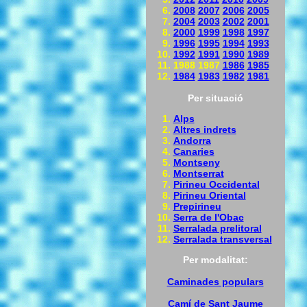
2008
2007
2006
2005
2004
2003
2002
2001
2000
1999
1998
1997
1996
1995
1994
1993
1992
1991
1990
1989
1988 1987
1986
1985
1984
1983
1982
1981
Per situació
Alps
Altres indrets
Andorra
Canaries
Montseny
Montserrat
Pirineu Occidental
Pirineu Oriental
Prepirineu
Serra de l'Obac
Serralada prelitoral
Serralada transversal
Per modalitat:
Caminades populars
Camí de Sant Jaume