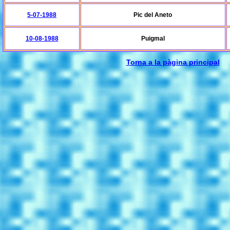
5-07-1988
Pic del Aneto
10-08-1988
Puigmal
Torna a la pàgina principal