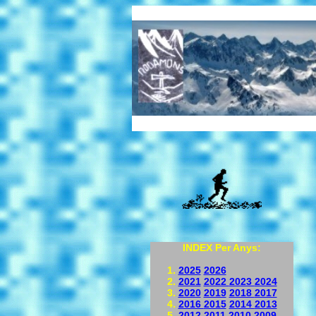
INDEX Per Anys:
2025
2026
2021
2022
2023
2024
2020
2019
2018
2017
2016
2015
2014
2013
2012
2011
2010
2009