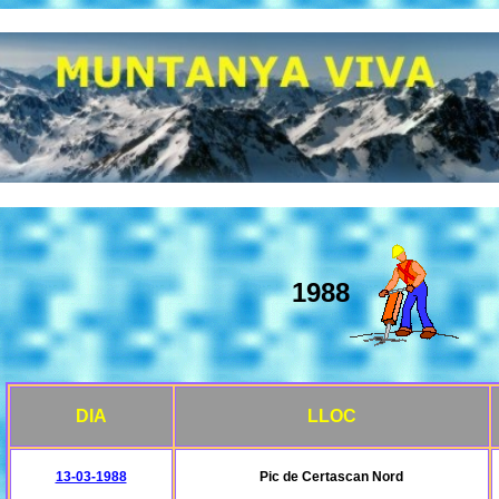
1988
DIA
LLOC
13-03-1988
Pic de Certascan Nord