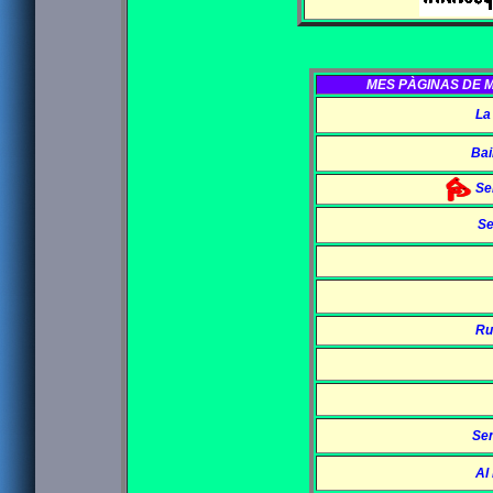
MES PÀGINAS DE M
La
Bai
Se
Se
Ru
Sen
Al