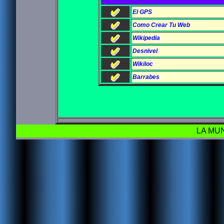
El GPS
Como Crear Tu Web
Wikipedia
Desnivel
Wikiloc
Barrabes
LA MUN