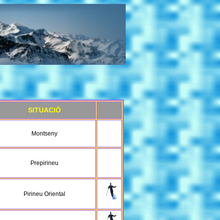
SITUACIÓ
Montseny
Prepirineu
Pirineu Oriental