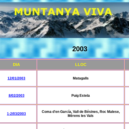
2003
DIA
LLOC
12/01/2003
Matagalls
8/02/2003
Puig Estela
Coma d'en García, Vall de Bésines, Roc Malese,
1-2/03/2003
Mérens les Vals