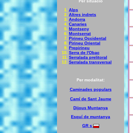
Per situació
Alps
Altres indrets
Andorra
Canaries
Montseny
Montserrat
Pirineu Occidental
Pirineu Oriental
Prepirineu
Serra de l'Obac
Serralada prelitoral
Serralada transversal
Per modalitat:
Caminades populars
Camí de Sant Jaume
Dijous Muntanya
Esquí de muntanya
GR s