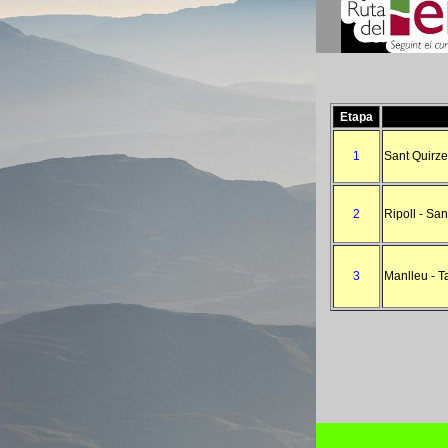
Etapa
1
Sant Quirze
2
Ripoll - San
3
Manlleu
- T