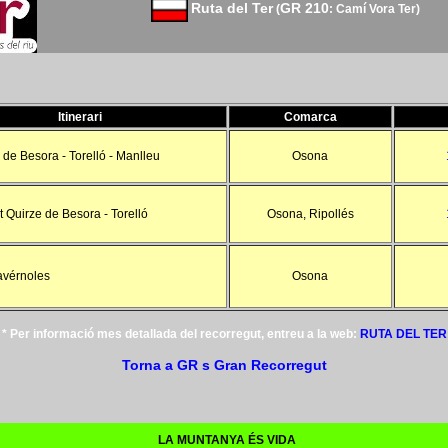
Ruta del Ter
GR 210
(
: Camí Vora Ter)
Itinerari
Comarca
 de Besora - Torelló - Manlleu
Osona
t Quirze de Besora - Torelló
Osona, Ripollés
avérnoles
Osona
* Per informació mes detallada del recorregut, entreu a la web:
RUTA DEL TER
Torna a GR s Gran Recorregut
LA MUNTANYA ÉS VIDA