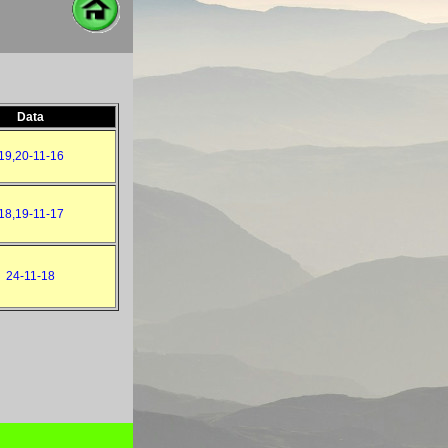
Data
19,20-11-16
18,19-11-17
24-11-18