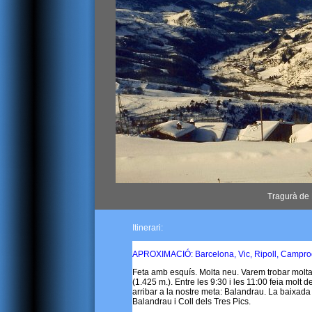
Tragurà de 
Itinerari:
APROXIMACIÓ: Barcelona, Vic, Ripoll, Camprod
Feta amb esquís. Molta neu. Varem trobar molta
(1.425 m.). Entre les 9:30 i les 11:00 feia molt
arribar a la nostre meta: Balandrau. La baixada
Balandrau i Coll dels Tres Pics.