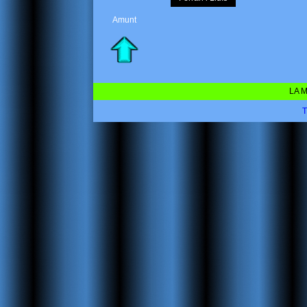
Amunt
LA M
T