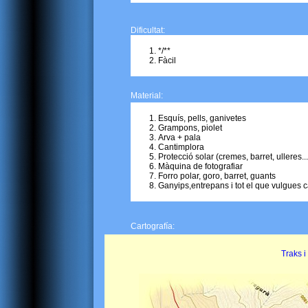
Dificultat:
*/**
Fàcil
Material:
Esquís, pells, ganivetes
Grampons, piolet
Arva + pala
Cantimplora
Protecció solar (cremes, barret, ulleres...
Màquina de fotografiar
Forro polar, goro, barret, guants
Ganyips,entrepans i tot el que vulgues c
Cartografía:
Traks i