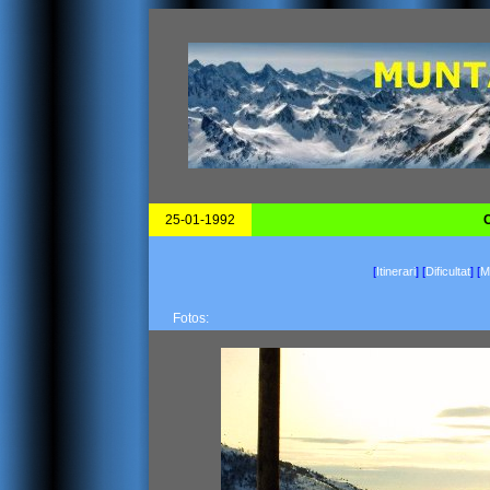
25-01-1992
C
[
Itinerari
]
[
Dificultat
]
[
Ma
Fotos: