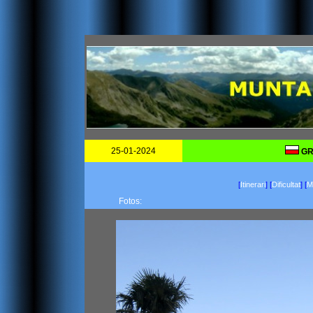
25-01-2024
GR 
[
Itinerari
]
[
Dificultat
]
[
Ma
Fotos: