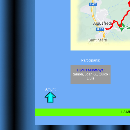
Participans:
Dijous Muntanya:
Ramon, Joan G., Quico i
Lluís
Amunt
LA M