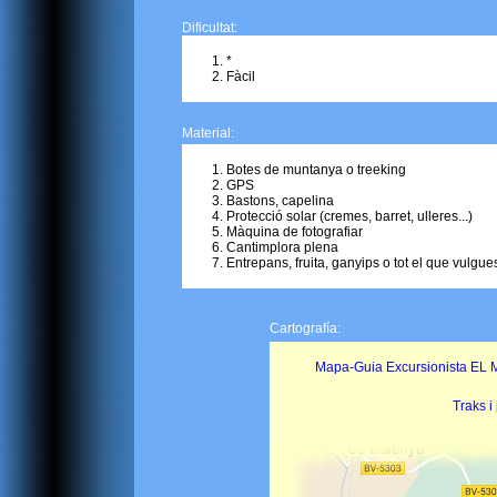
Dificultat:
*
Fàcil
Material:
Botes de muntanya o treeking
GPS
Bastons, capelina
Protecció solar (cremes, barret, ulleres...)
Màquina de fotografiar
Cantimplora plena
Entrepans, fruita, ganyips o tot el que vulgue
Cartografía:
Mapa-Guia Excursionista EL M
Traks i 