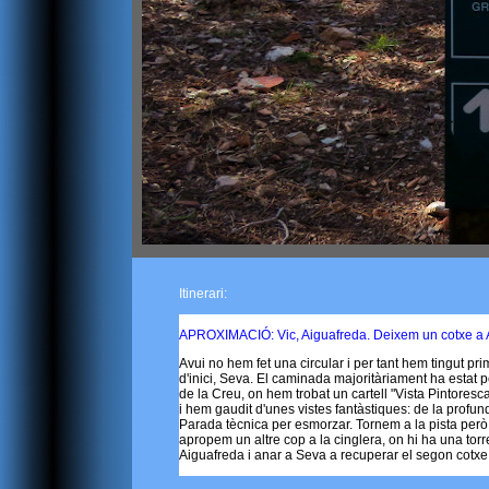
Itinerari:
APROXIMACIÓ: Vic, Aiguafreda. Deixem un cotxe a A
Avui no hem fet una circular i per tant hem tingut pri
d'inici, Seva. El caminada majoritàriament ha estat p
de la Creu, on hem trobat un cartell "Vista Pintores
i hem gaudit d'unes vistes fantàstiques: de la profu
Parada tècnica per esmorzar. Tornem a la pista però
apropem un altre cop a la cinglera, on hi ha una tor
Aiguafreda i anar a Seva a recuperar el segon cotxe