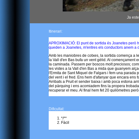
Ja est
Itinerari:
APROXIMACIÓ: El punt de sortida és Joanetes però hem
queden a Joanetes, m'entres els conductors anem a de
Amb les maniobres de cotxes, la sortida comença a les
la Vall d'en Bas bufa un vent gèlid. Al començament en
la caminada. Passem per boscos molt preciosos; com di
les vistes a la Vall d'en Bas a mida que guanyem alç
l'Ermita de Sant Miquel de Falgars i fem una parada p
del vent i el fred. Ens hem d'afanyar que encara ens fa
Arribats a Pruit el sender baixa i amb poca estona arri
del pàrquing i ens acomiadem fins la propera trobada. 
recuperar el meu. Al final hem fet 20 quilòmetres però
Dificultat:
*/**
Fàcil