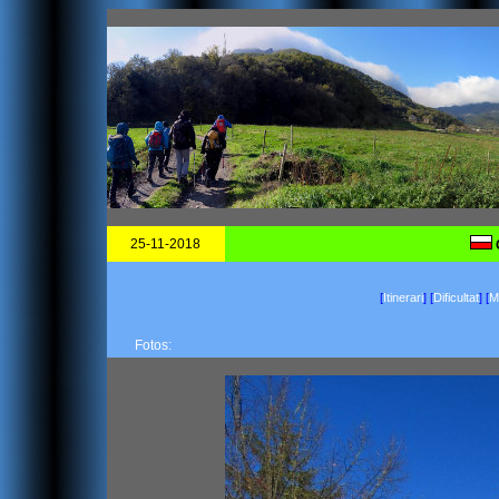
25-11-2018
G
[
Itinerari
]
[
Dificultat
]
[
Ma
Fotos: