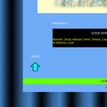
Participans:
EDEM VER
Manuel, Oscar, Atanasi, Anna, Teresa, Laur
M.Antònia i Lluís
Amunt
LA M