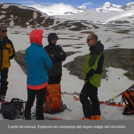
Cuello de Arenas. Esperem els companys del segon viatge del microbús.