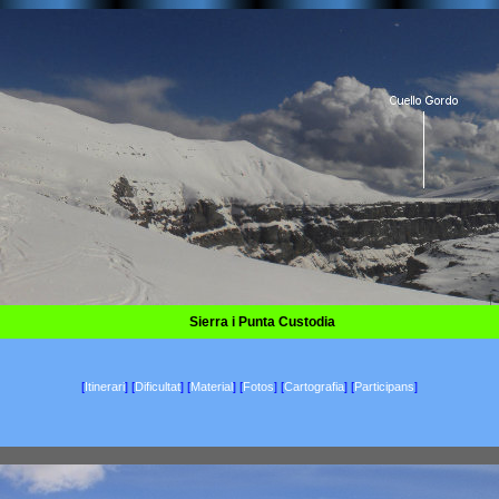
Sierra i Punta Custodia
[
Itinerari
]
[
Dificultat
]
[
Material
]
[
Fotos
]
[
Cartografia
]
[
Participans
]