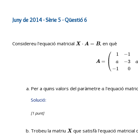
Juny de 2014 - Sèrie 5 - Qüestió 6
Considereu l'equació matricial
, en què
X
⋅
A
⋅
=
B
=
X
A
B
⎛
1
−
1
⎜
A
=
(
=
1
−
1
1
a
−
3
a
−
1
−
1
−
3
⎝
A
a
−
1
0
Per a quins valors del paràmetre
l'equació matric
a
a
Solució:
[1 punt]
Trobeu la matriu
que satisfà l'equació matricial
X
X