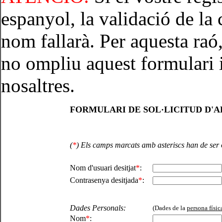
espanyol, la validació de l
nom fallarà. Per aquesta raó,
no ompliu aquest formulari 
nosaltres.
FORMULARI DE SOL·LICITUD D'A
(
*
) Els camps marcats amb asteriscs han de ser
Nom d'usuari desitjat
*
:
Contrasenya desitjada
*
:
Dades Personals:
(Dades de la
persona físic
Nom
*
: