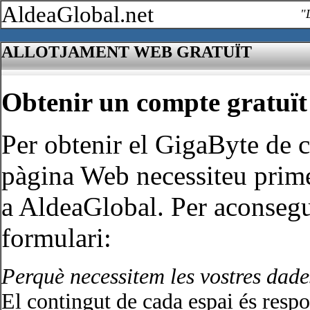
AldeaGlobal.net
"
ALLOTJAMENT WEB GRATUÏT
Obtenir un compte gratuït
Per obtenir el GigaByte de c
pàgina Web necessiteu prime
a AldeaGlobal. Per aconsegu
formulari:
Perquè necessitem les vostres dad
El contingut de cada espai és respon