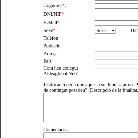
Cognoms
*
:
DNI/NIF
*
E-Mail
*
Sexe
*
Dat
Telèfon
Població
Adreça
País
Com heu conegut
Aldeaglobal.Net?
Justificació per a que aquesta sol.litud s'apro
de contingut posaríeu? (Descripció de la finalitat,
Comentaris: