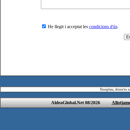
He llegit i acceptat les
condicions d'ús
.
Siusplau, dona'ns a
AldeaGlobal.Net 08/2026
Allotjam